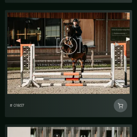
# 01857