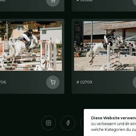
706
# 02709
Diese Website verwen
zu verbessern und dir ei
welche Kategorien du zu