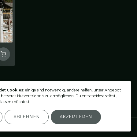
det Cookies:
einige sind notwendig, andere helfen, unser Angebot
n besseres Nutzererlebnis zu ermöglichen. Du entscheidest selbst,
lassen möchtest.
ABLEHNEN
AKZEPTIEREN
Einstellungen