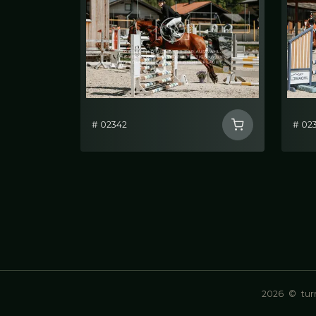
# 02342
# 02
2026
©
turn