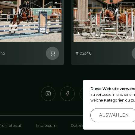
345
# 02346
Diese Website verwen
zu verbessern und dir ei
welche Kategorien du zu
AUSWÄHLEN
ier-fotos.at
Impressum
Datenschutz
Privatsphäre-