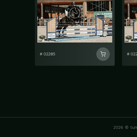
# 02285
# 02
2026
©
turn