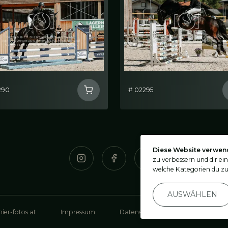
290
# 02295
Diese Website verwen
zu verbessern und dir ei
welche Kategorien du zu
AUSWÄHLEN
ier-fotos.at
Impressum
Datenschutz
Privatsphäre-