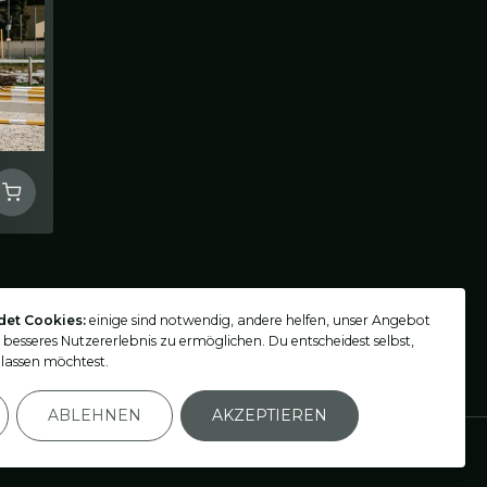
det Cookies:
einige sind notwendig, andere helfen, unser Angebot
n besseres Nutzererlebnis zu ermöglichen. Du entscheidest selbst,
lassen möchtest.
ABLEHNEN
AKZEPTIEREN
Einstellungen