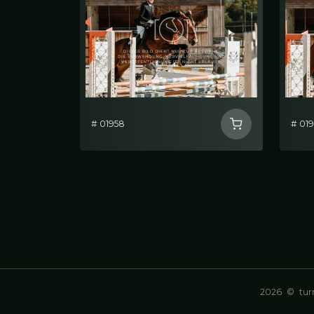
# 01958
# 01
2026
©
turn