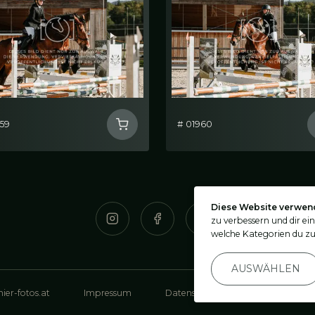
959
# 01960
Diese Website verwen
zu verbessern und dir ei
welche Kategorien du zu
AUSWÄHLEN
ier-fotos.at
Impressum
Datenschutz
Privatsphäre-