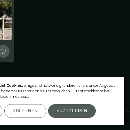
det Cookies:
einige sind notwendig, andere helfen, unser Angebot
n besseres Nutzererlebnis zu ermöglichen. Du entscheidest selbst,
lassen möchtest.
ABLEHNEN
AKZEPTIEREN
Einstellungen