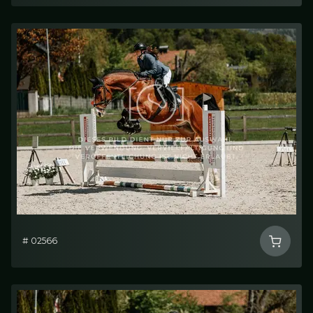
# 02566