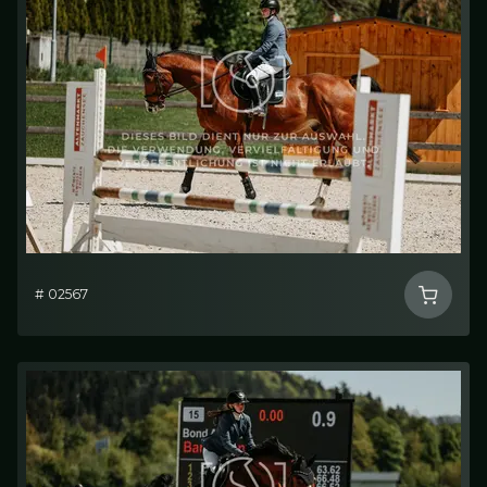
# 02567