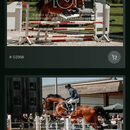
# 02568