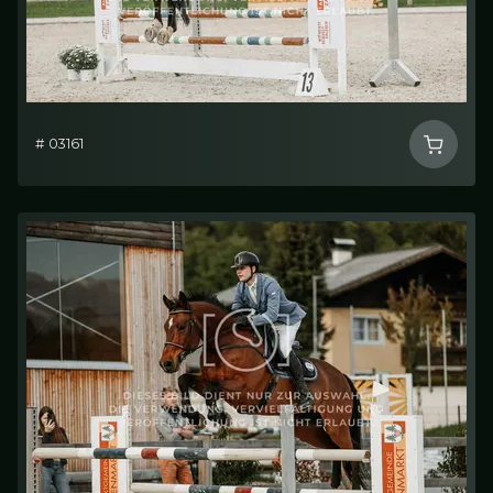
# 03161