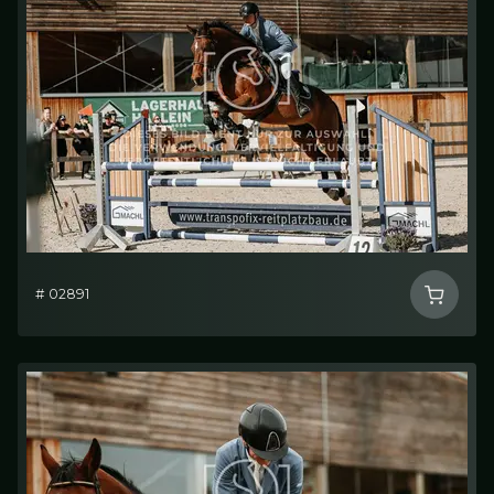
# 02891