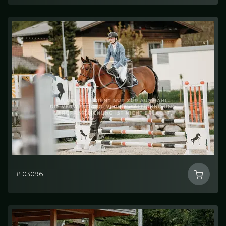
# 03096