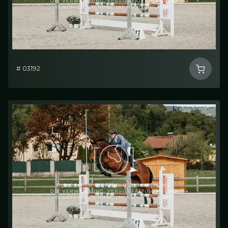
# 03192