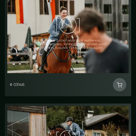
# 03146