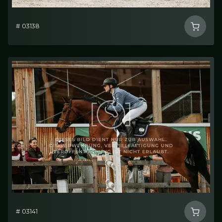
# 03138
# 03141