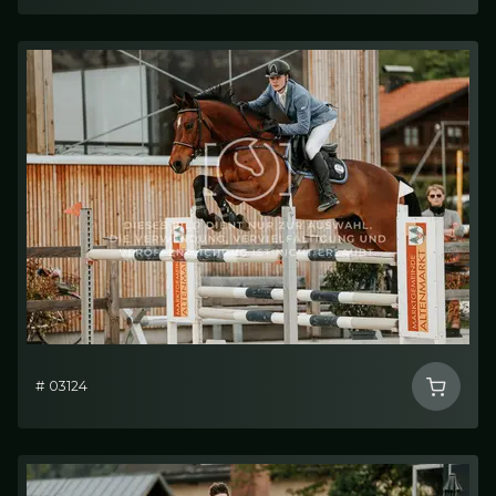
# 03124