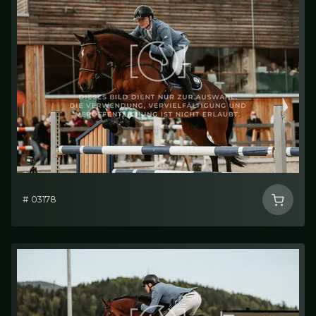
# 03178