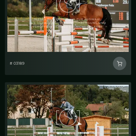
# 03189