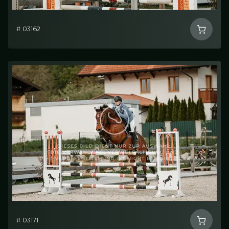
# 03162
# 03171