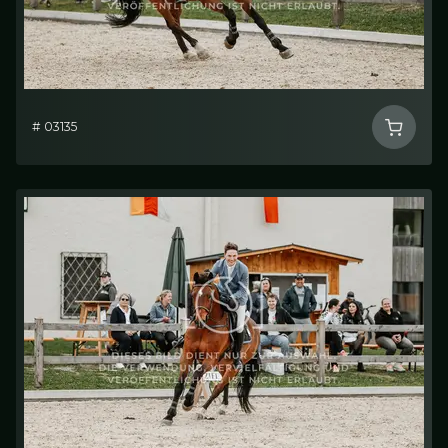
# 03135