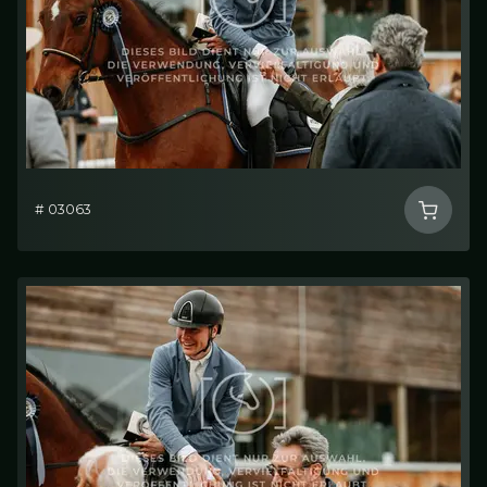
# 03063