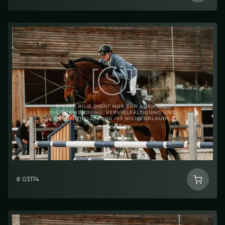
# 03174