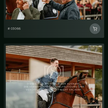
# 03066