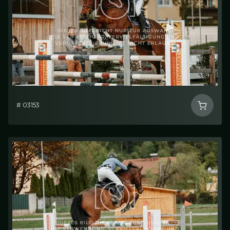
# 03153