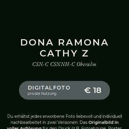
DONA RAMONA
CATHY Z
CSN-C CSNNH-C Oberalm
DIGITALFOTO
€ 18
private Nutzung
Du erhältst jedes erworbene Foto liebevoll und individuell
nachbearbeitet in zwei Versionen: Das
Originalbild in
voller Auflösung
für den Druck (z.B. Fotoabzüge, Poster,