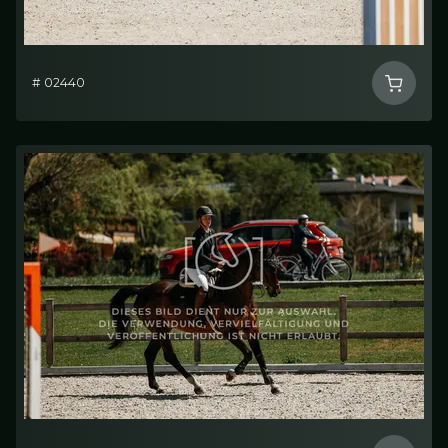
# 02440