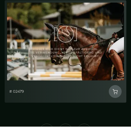
# 02479