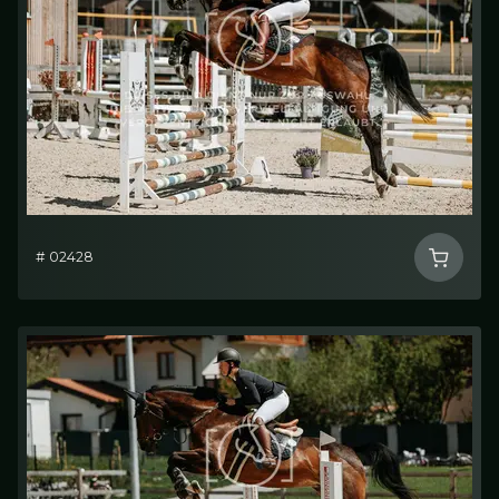
# 02428