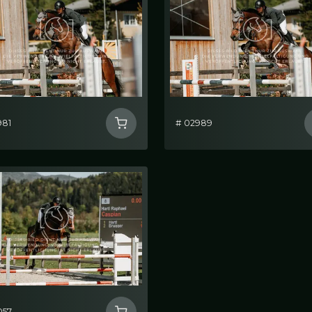
981
# 02989
057