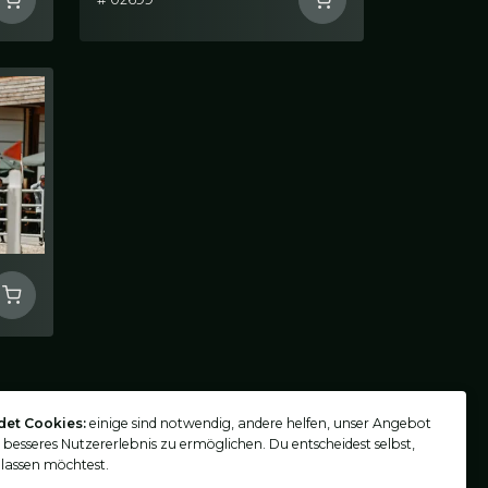
det Cookies:
einige sind notwendig, andere helfen, unser Angebot
n besseres Nutzererlebnis zu ermöglichen. Du entscheidest selbst,
lassen möchtest.