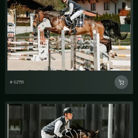
# 02751