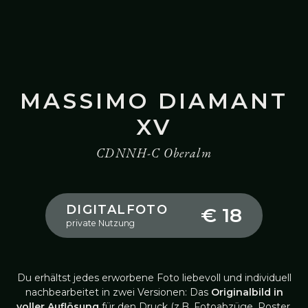
MASSIMO DIAMANT
XV
CDNNH-C Oberalm
DIGITALFOTO
€ 18
private Nutzung
Du erhältst jedes erworbene Foto liebevoll und individuell
nachbearbeitet in zwei Versionen: Das
Originalbild in
voller Auflösung
für den Druck (z.B. Fotoabzüge, Poster,