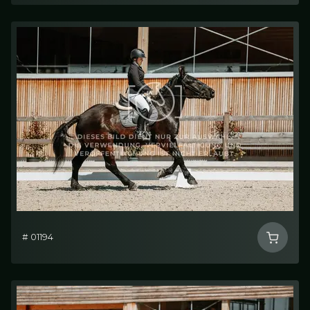
# 01194