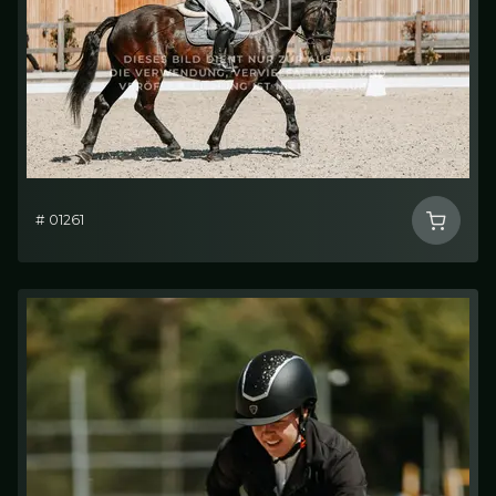
# 01261