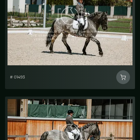
# 01493