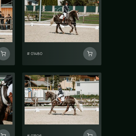
# 01480
# 01506