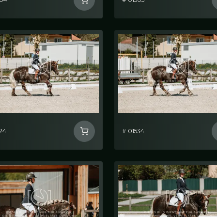
24
# 01534