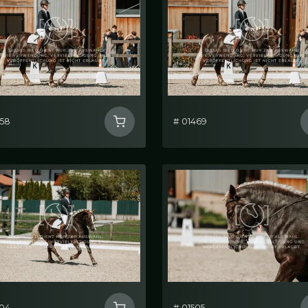
458
# 01469
504
# 01505