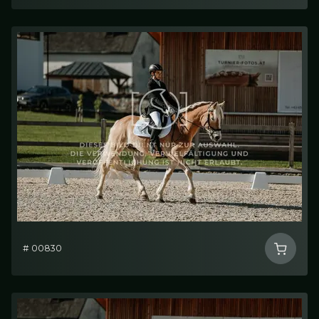
# 00830