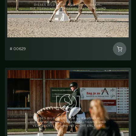
# 00629