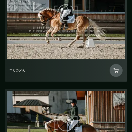
# 00646