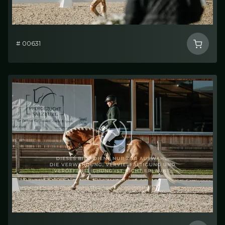
# 00631