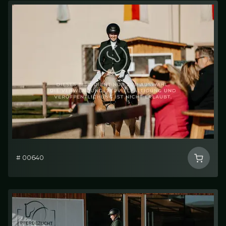
# 00640