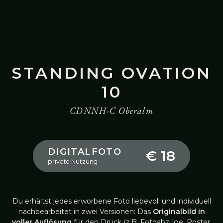
STANDING OVATION
10
CDNNH-C Oberalm
DIGITALFOTO
€ 18
private Nutzung
Du erhältst jedes erworbene Foto liebevoll und individuell
nachbearbeitet in zwei Versionen: Das
Originalbild in
voller Auflösung
für den Druck (z.B. Fotoabzüge, Poster,