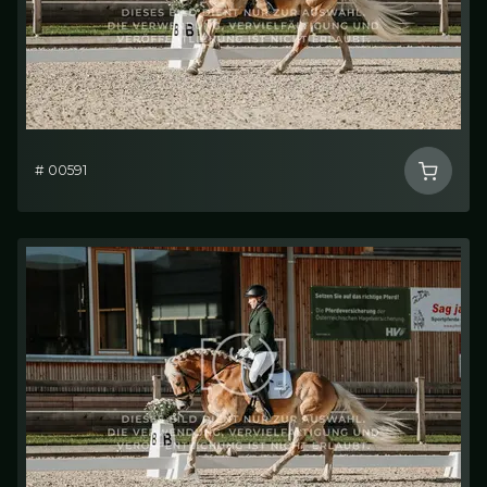
# 00591