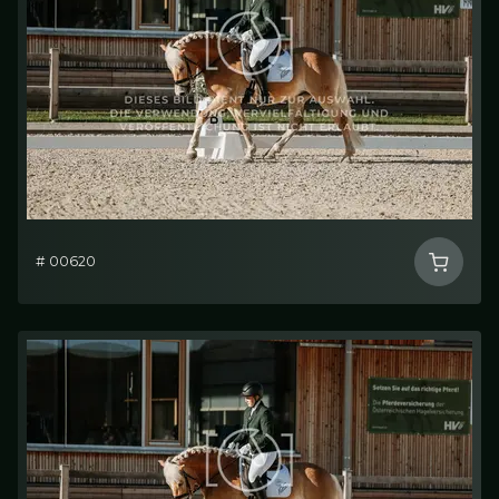
# 00620