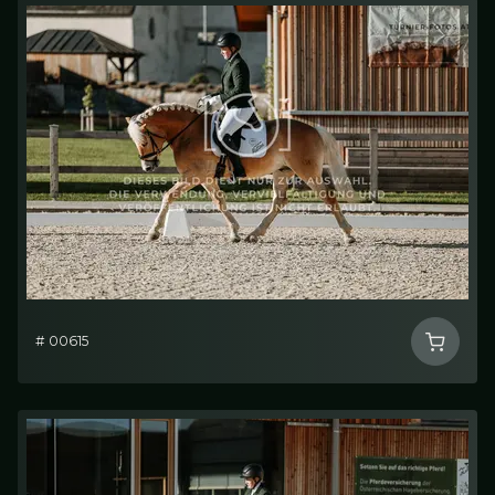
# 00615