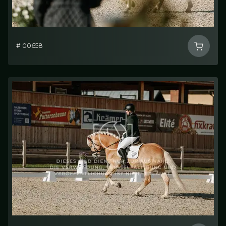
# 00658