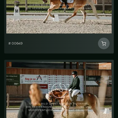
# 00649