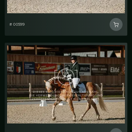
# 00599