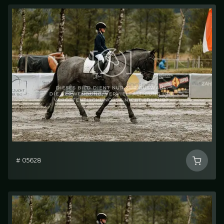
# 05628