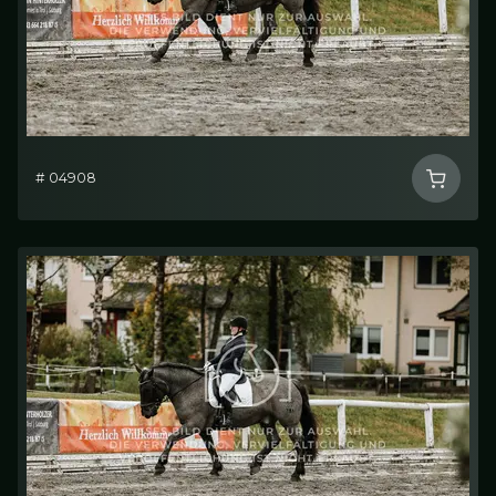
# 04908