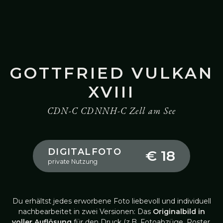
GOTTFRIED VULKAN
XVIII
CDN-C CDNNH-C Zell am See
DIGITALFOTO
€ 18
private Nutzung
Du erhältst jedes erworbene Foto liebevoll und individuell
nachbearbeitet in zwei Versionen: Das
Originalbild in
voller Auflösung
für den Druck (z.B. Fotoabzüge, Poster,