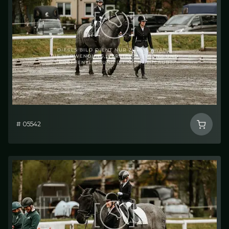
# 05542