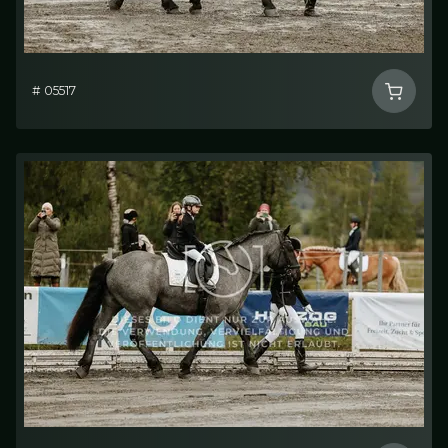
# 05517