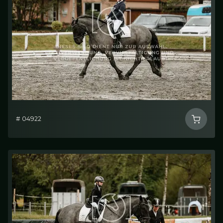
# 04922