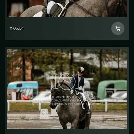
# 05554