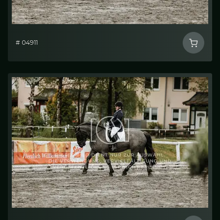
# 04911