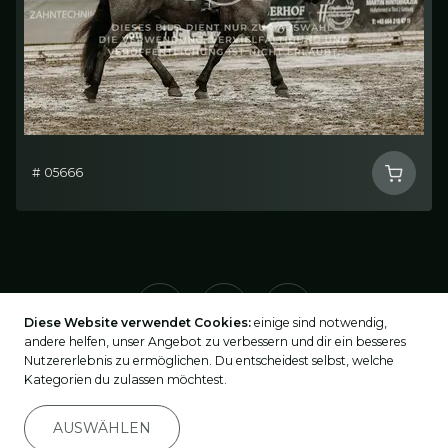
# 05666
Diese Website verwendet Cookies:
einige sind notwendig,
andere helfen, unser Angebot zu verbessern und dir ein besseres
Nutzererlebnis zu ermöglichen. Du entscheidest selbst, welche
Kategorien du zulassen möchtest.
2026
©
turnier-fotos.at
AUSWÄHLEN
Impressum