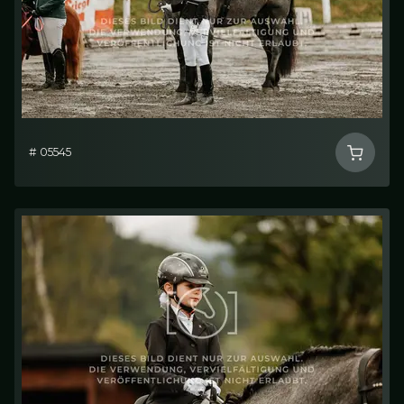
# 05545