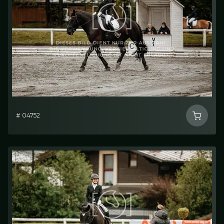
# 04752