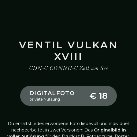
VENTIL VULKAN
XVIII
CDN-C CDNNH-C Zell am See
DIGITALFOTO
€ 18
private Nutzung
Du erhältst jedes erworbene Foto liebevoll und individuell
nachbearbeitet in zwei Versionen: Das
Originalbild in
voller Auflösung
für den Druck (z.B. Fotoabzüge, Poster,