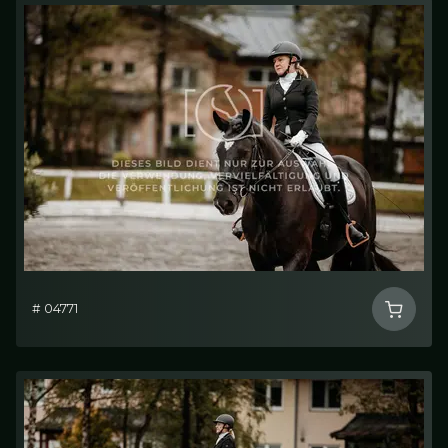
# 04771