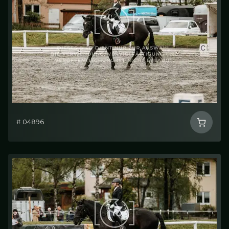
# 04896