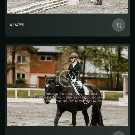
# 04755