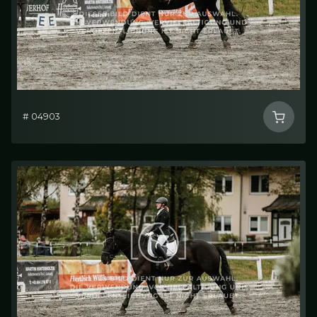
# 04903