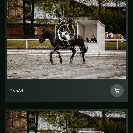
# 04751