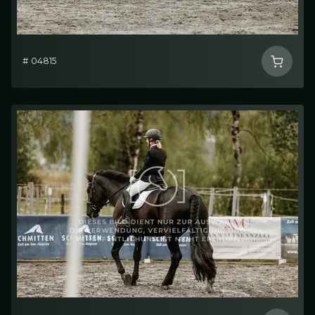
# 04815