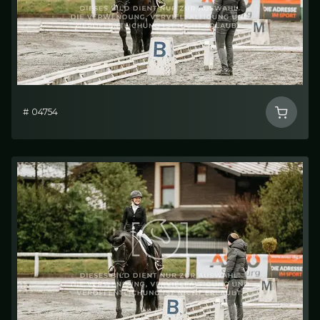
# 04754