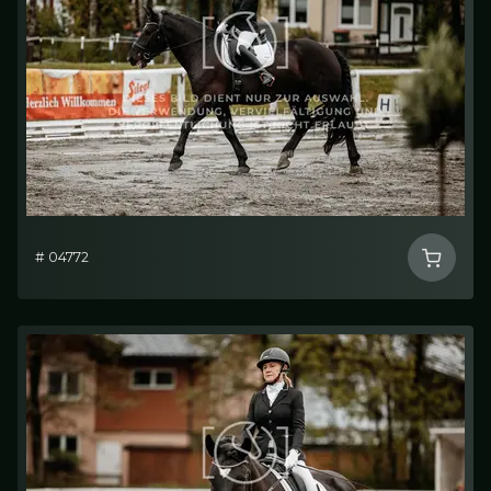
# 04772