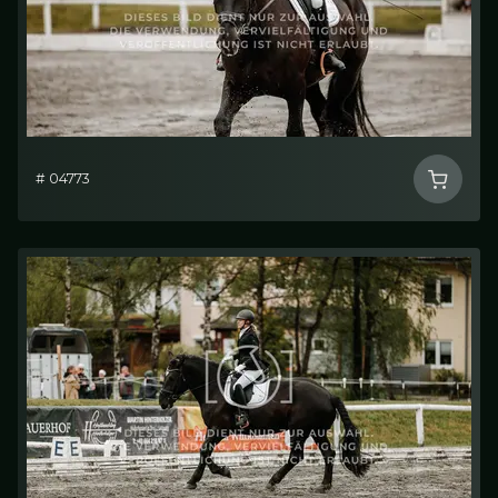
# 04773