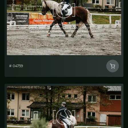
# 04759