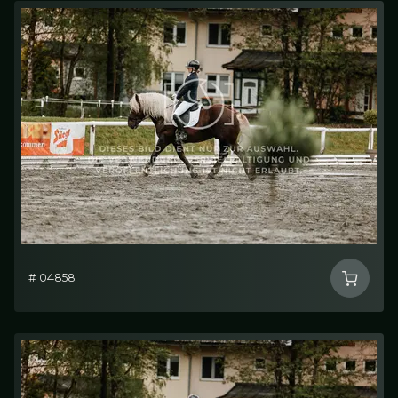
# 04858