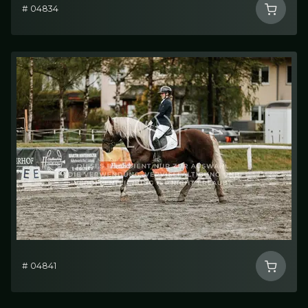
# 04834
# 04841