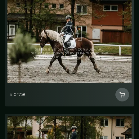
# 04758