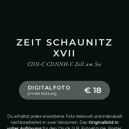
ZEIT SCHAUNITZ
XVII
CDN-C CDNNH-C Zell am See
DIGITALFOTO
€ 18
private Nutzung
Du erhältst jedes erworbene Foto liebevoll und individuell
nachbearbeitet in zwei Versionen: Das
Originalbild in
voller Auflösung
für den Druck (z.B. Fotoabzüge, Poster,