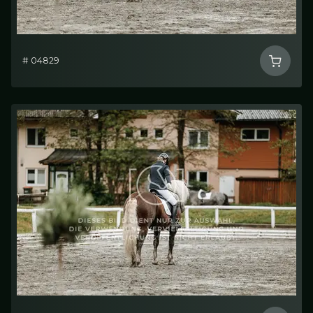
# 04829