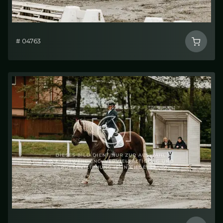
# 04763