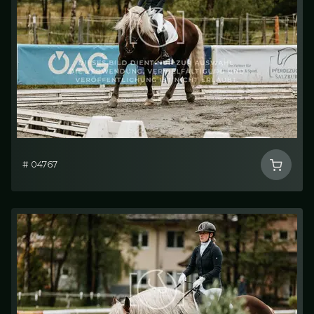
# 04767