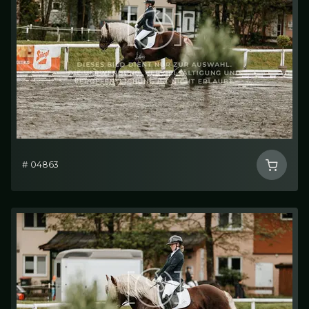
# 04863