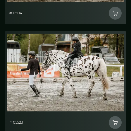
# 05041
# 05523