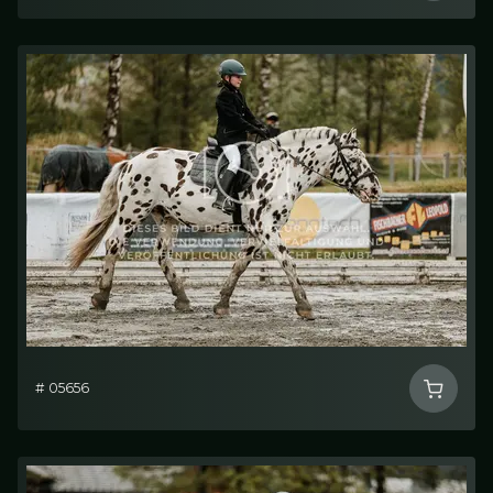
# 05656