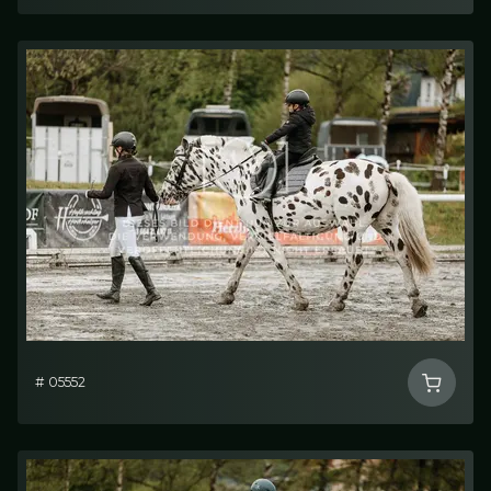
# 05552