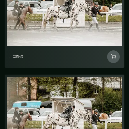
# 05543