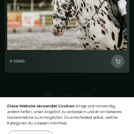
# 05685
Diese Website verwendet Cookies:
einige sind notwendig,
andere helfen, unser Angebot zu verbessern und dir ein besseres
Nutzererlebnis zu ermöglichen. Du entscheidest selbst, welche
Kategorien du zulassen möchtest.
2026
©
turnier-fotos.at