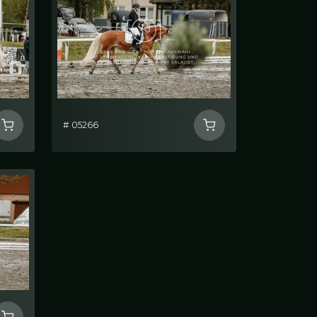
# 05266