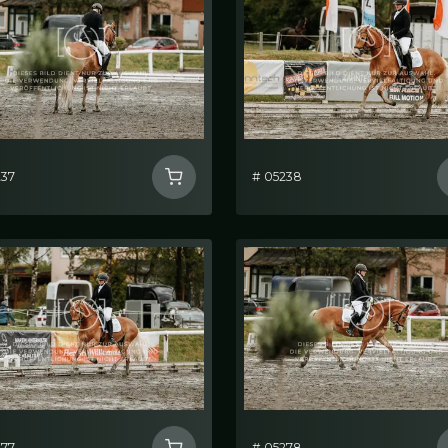
237
# 05238
277
# 05278