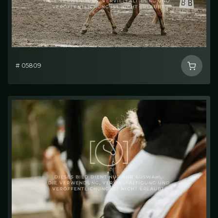
# 05809