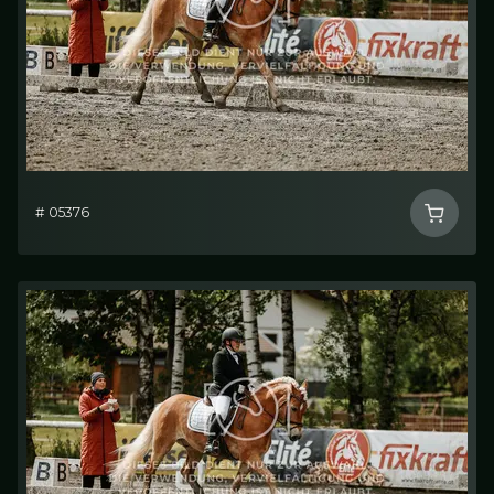
# 05376