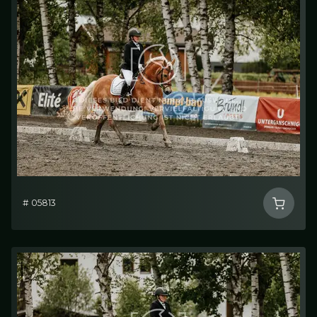
# 05813