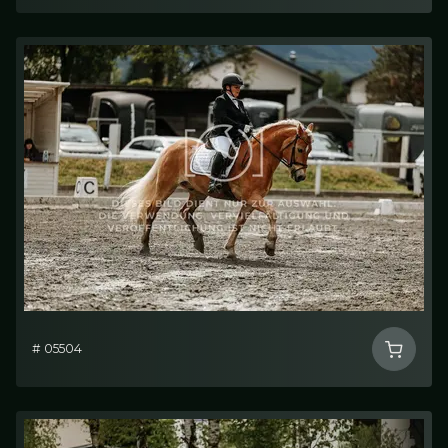
# 05504