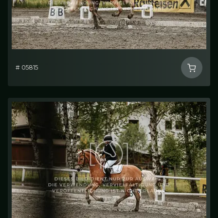
# 05815