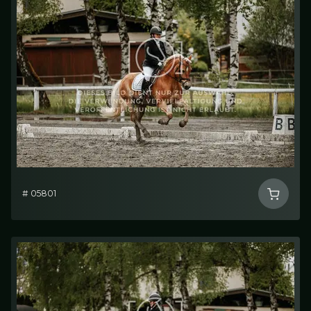
# 05801