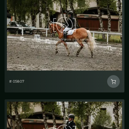
# 05807