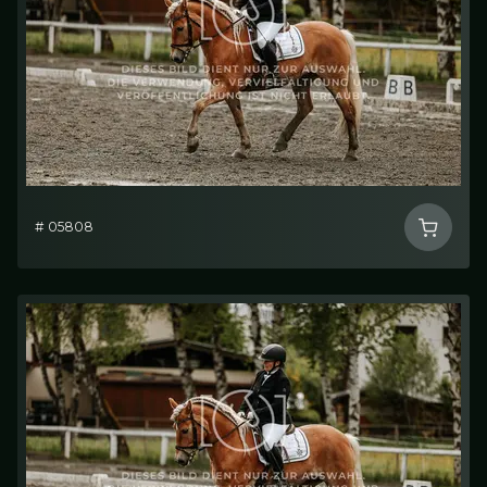
# 05808