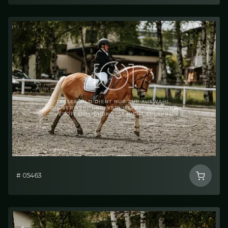
# 05463