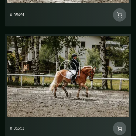
# 05491
# 05503