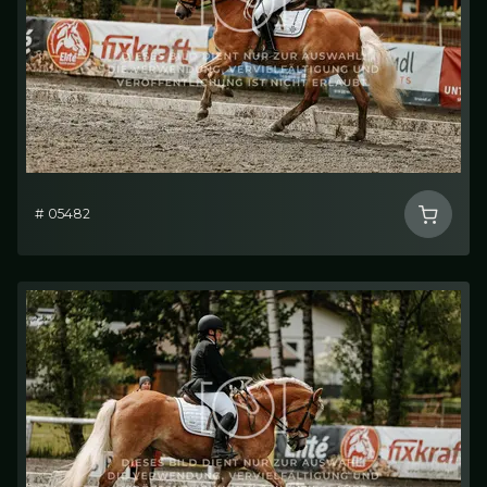
# 05482