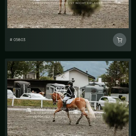
# 05803