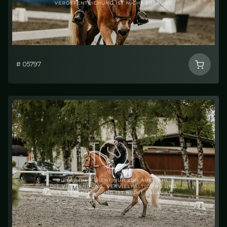
# 05797