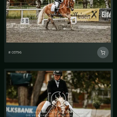
# 05796