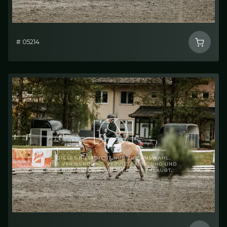
# 05214