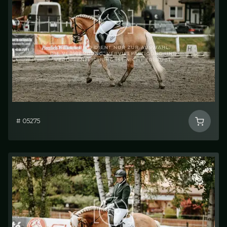
# 05275