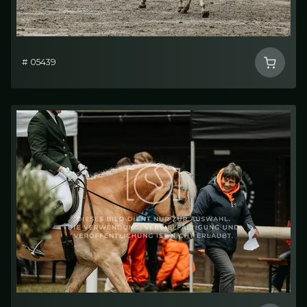
# 05439