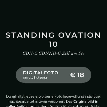
STANDING OVATION
10
CDN-C CDNNH-C Zell am See
DIGITALFOTO
€ 18
private Nutzung
Du erhältst jedes erworbene Foto liebevoll und individuell
nachbearbeitet in zwei Versionen: Das
Originalbild in
voller Auflösung
für den Druck (z.B. Fotoabzüge, Poster,