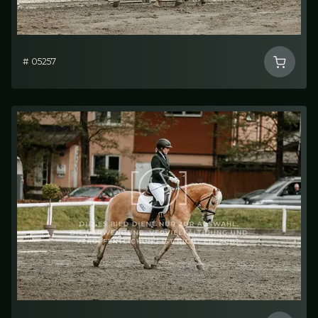
# 05257