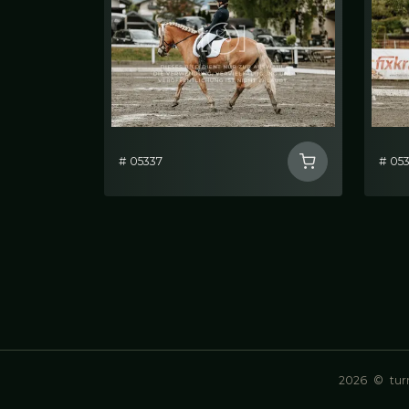
# 05337
# 05
2026
©
turn