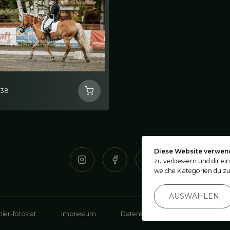
338
Diese Website verwen
zu verbessern und dir ei
welche Kategorien du zu
AUSWÄHLEN
ier-fotos.at
Impressum
Datenschutz
Privatsphäre-