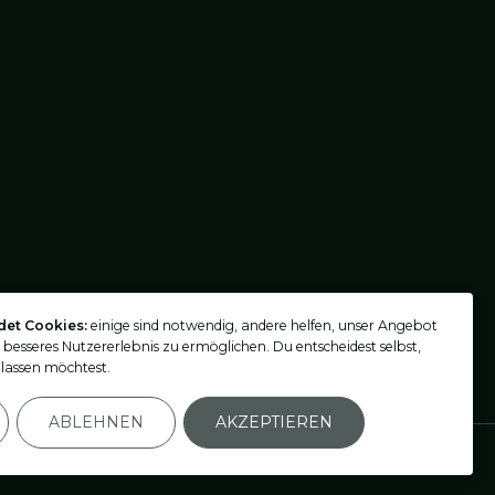
det Cookies:
einige sind notwendig, andere helfen, unser Angebot
n besseres Nutzererlebnis zu ermöglichen. Du entscheidest selbst,
lassen möchtest.
ABLEHNEN
AKZEPTIEREN
Einstellungen