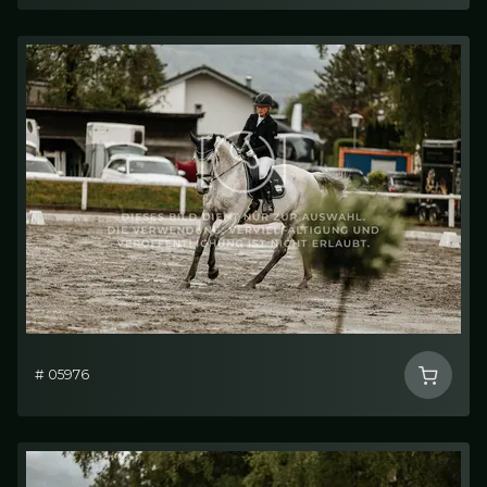
# 05976