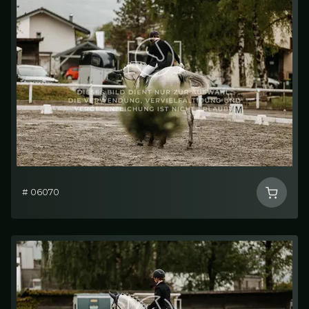
# 06070