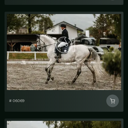
# 06069