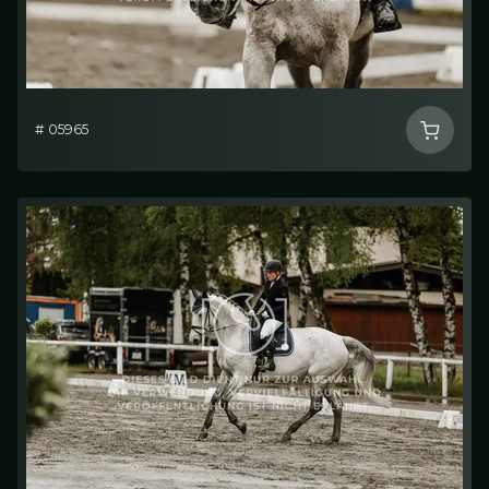
# 05965