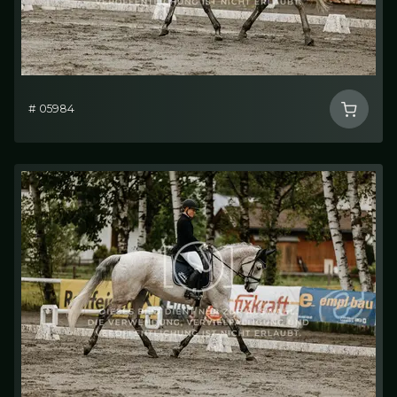
# 05984