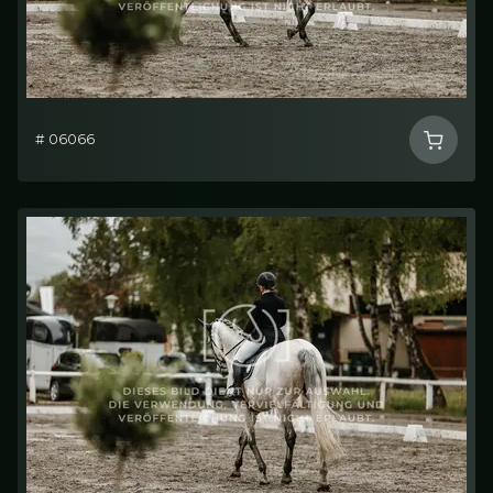
# 06066