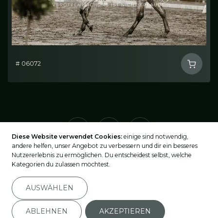
# 06072
Diese Website verwendet Cookies:
einige sind notwendig,
andere helfen, unser Angebot zu verbessern und dir ein besseres
Nutzererlebnis zu ermöglichen. Du entscheidest selbst, welche
Kategorien du zulassen möchtest.
2026
©
turnier-fotos.at
AUSWÄHLEN
Impressum
Datenschutz
ABLEHNEN
AKZEPTIEREN