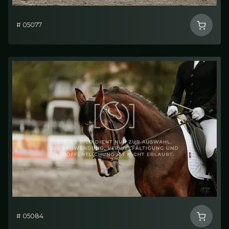
# 05077
# 05084