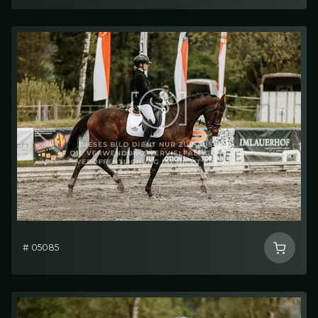
# 05085