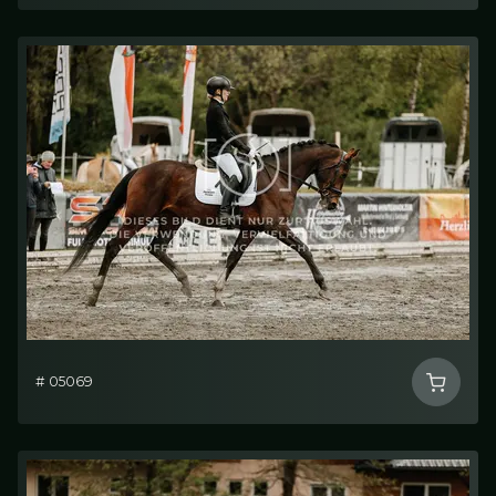
# 05069