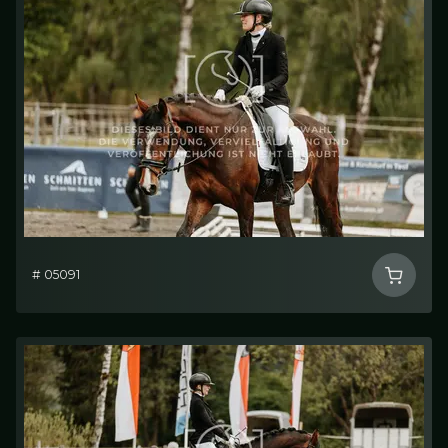
# 05091