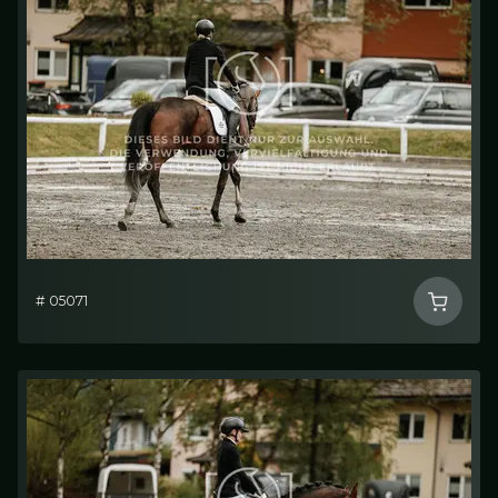
# 05071