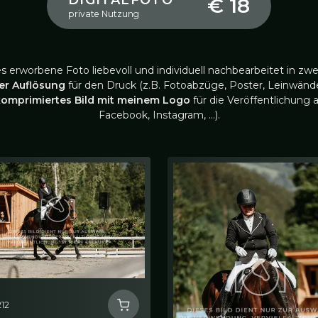
DIGITALFOTO
€ 18
private Nutzung
es erworbene Foto liebevoll und individuell nachbearbeitet in zwe
ler Auflösung
für den Druck (z.B. Fotoabzüge, Poster, Leinwände
komprimiertes Bild mit meinem Logo
für die Veröffentlichung a
Facebook, Instagram, …).
12