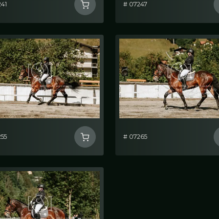
241
# 07247
255
# 07265