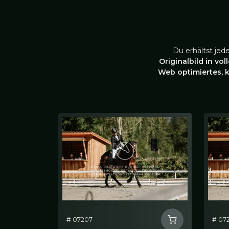
Du erhältst jed
Originalbild in vol
Web optimiertes, 
# 07207
# 072