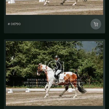
# 06790