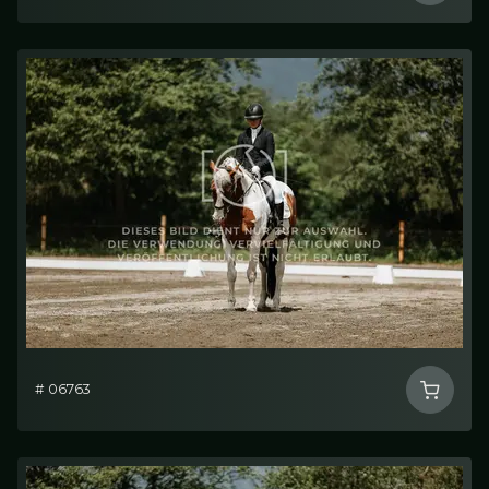
# 06763