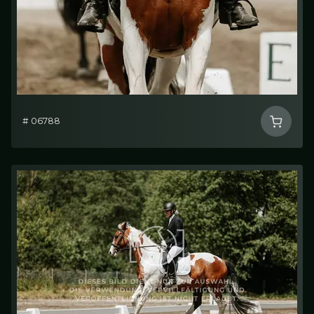
# 06788