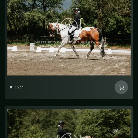
# 06771