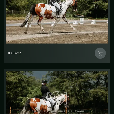
# 06772