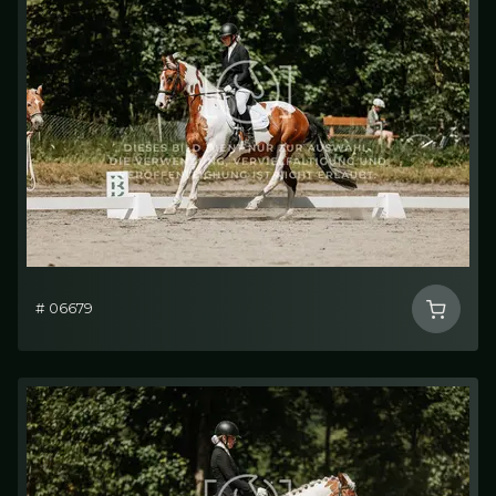
# 06679