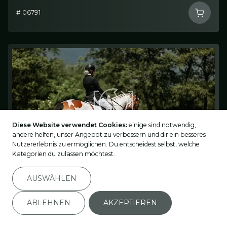
# 06791
Diese Website verwendet Cookies:
einige sind notwendig,
andere helfen, unser Angebot zu verbessern und dir ein besseres
Nutzererlebnis zu ermöglichen. Du entscheidest selbst, welche
Kategorien du zulassen möchtest.
AUSWÄHLEN
# 06795
ABLEHNEN
AKZEPTIEREN