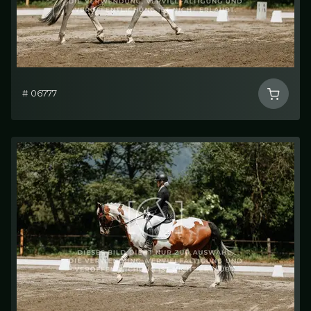
# 06777