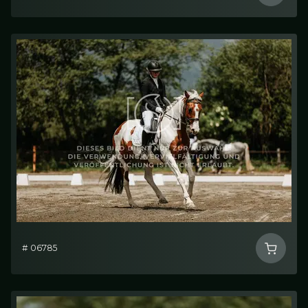
# 06785